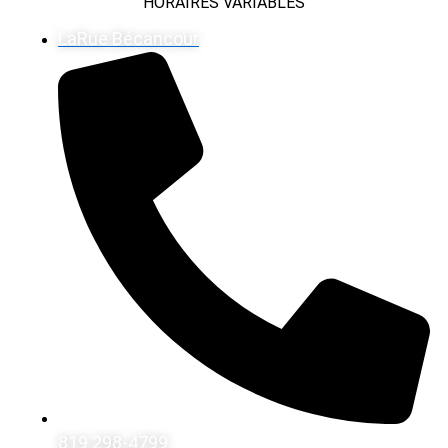
HORAIRES VARIABLES
LaRue Bécancour
819 298-4799