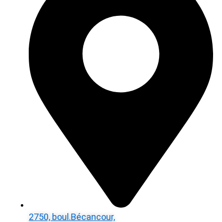
2750, boul.Bécancour,