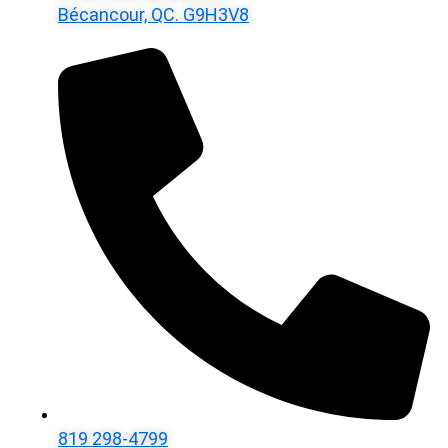
Bécancour, QC. G9H3V8
819 298-4799