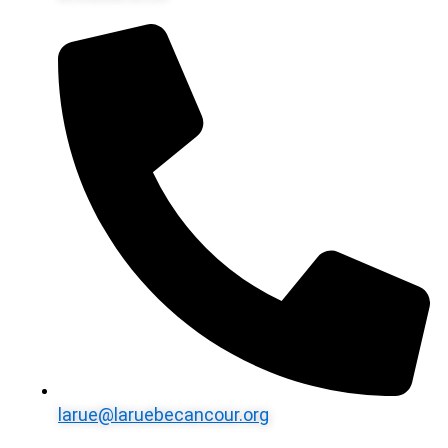
larue@laruebecancour.org